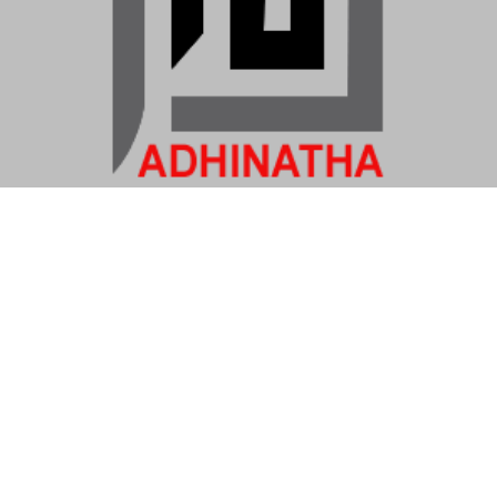
PT ADHINATHA KARYA SOLUSINDO
Jl. Jatingaleh II-2 SEMARANG, 50261
Navigation Menu
Halaman Utama
Tentang
Struktur Organisasi
Layanan